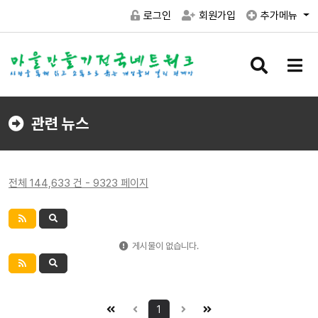
로그인
회원가입
추가메뉴
검
메
색
뉴
버
버
튼
튼
관련 뉴스
전체 144,633 건 - 9323 페이지
게시물이 없습니다.
1