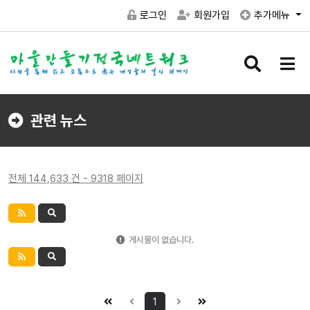
로그인
회원가입
추가메뉴
검
메
색
뉴
버
버
튼
튼
관련 뉴스
전체 144,633 건 - 9318 페이지
게시물이 없습니다.
1