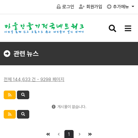
로그인
회원가입
추가메뉴
검
메
색
뉴
버
버
튼
튼
관련 뉴스
전체 144,633 건 - 9298 페이지
게시물이 없습니다.
1