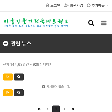
로그인
회원가입
추가메뉴
검
메
색
뉴
버
버
튼
튼
관련 뉴스
전체 144,633 건 - 9294 페이지
게시물이 없습니다.
1