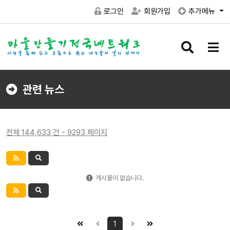
로그인
회원가입
추가메뉴
검
메
색
뉴
버
버
튼
튼
관련 뉴스
전체 144,633 건 - 9293 페이지
게시물이 없습니다.
1