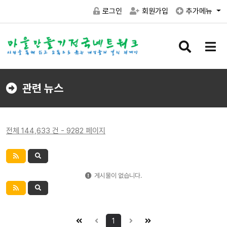
로그인
회원가입
추가메뉴
검
메
색
뉴
버
버
튼
튼
관련 뉴스
전체 144,633 건 - 9282 페이지
게시물이 없습니다.
1