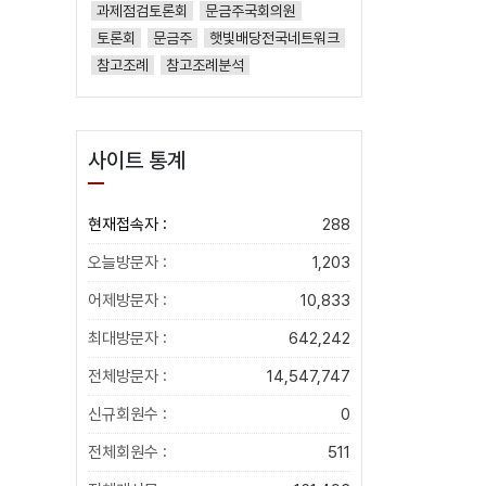
과제점검토론회
문금주국회의원
토론회
문금주
햇빛배당전국네트워크
참고조례
참고조례분석
사이트 통계
현재접속자 :
288
오늘방문자 :
1,203
어제방문자 :
10,833
최대방문자 :
642,242
전체방문자 :
14,547,747
신규회원수 :
0
전체회원수 :
511