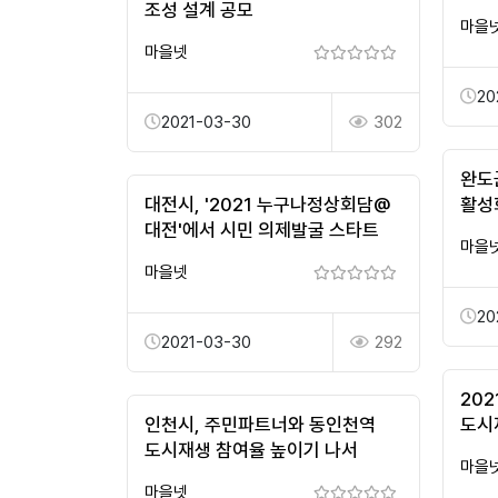
조성 설계 공모
마을
마을넷
20
2021-03-30
302
완도
대전시, '2021 누구나정상회담@
활성
대전'에서 시민 의제발굴 스타트
마을
마을넷
20
2021-03-30
292
20
인천시, 주민파트너와 동인천역
도시
도시재생 참여율 높이기 나서
마을
마을넷