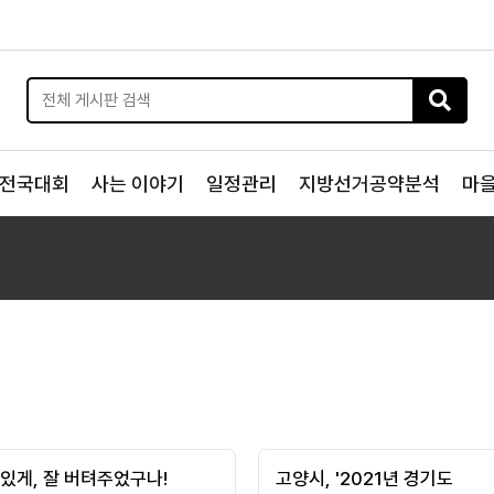
전국대회
사는 이야기
일정관리
지방선거공약분석
마
멋있게, 잘 버텨주었구나!
고양시, '2021년 경기도