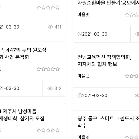
자원순환마을 만들기'공모에
넷
3개 마을 선정
마을넷
21-03-30
411
2021-03-30
군, 447억 투입 원도심
화 사업 본격화
전남교육혁신 정책협의회,
지자체와 협치 행보
넷
마을넷
21-03-30
312
2021-03-30
21 제주시 남성마을
재생대학, 참가자 모집
광주 동구, 스마트 그린도시 
착수
넷
마을넷