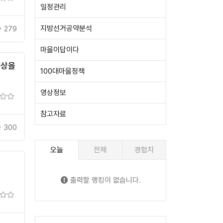
일정관리
지방선거공약분석
279
마을이답이다
향상을
100대마을정책
영상정보
참고자료
300
오늘
전체
경험치
출력할 랭킹이 없습니다.