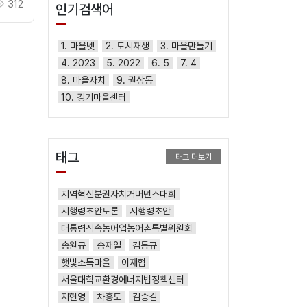
312
인기검색어
1. 마을넷
2. 도시재생
3. 마을만들기
4. 2023
5. 2022
6. 5
7. 4
8. 마을자치
9. 권상동
10. 경기마을센터
태그
태그 더보기
지역혁신분권자치거버넌스대회
시행령초안토론
시행령초안
대통령직속농어업농어촌특별위원회
송원규
송재일
김동규
햇빛소득마을
이재협
서울대학교환경에너지법정책센터
지현영
차흥도
김종걸