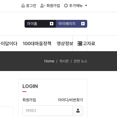
로그인
회원가입
추가메뉴
마이홈
마이페이지
을이답이다
100대마을정책
영상정보
참고자료
Home
게시판
관련 뉴스
LOGIN
회원가입
아이디/비번찾기