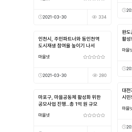
20
2021-03-30
334
완도
인천시, 주민파트너와 동인천역
활성
도시재생 참여율 높이기 나서
마을
마을넷
20
2021-03-30
280
대전
마포구, 마을공동체 활성화 위한
시민
공모사업 진행...총 1억 원 규모
마을
마을넷
20