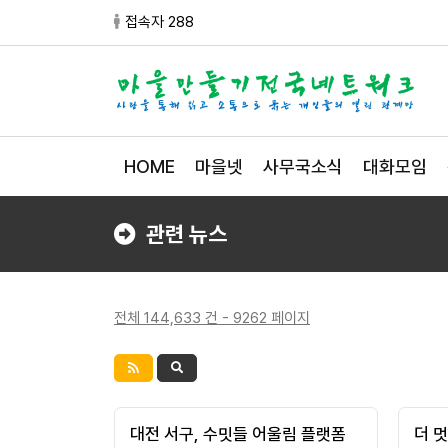
접속자 288
HOME
마을넷
사무국소식
대화모임
관련 뉴스
전체 144,633 건 - 9262 페이지
대전 서구, 수밋들 어울림 플랫폼
더 