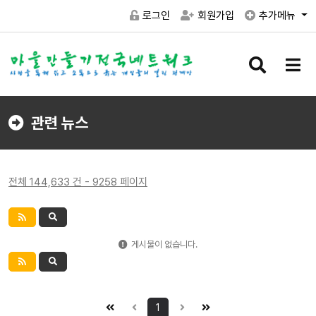
로그인
회원가입
추가메뉴
검
메
색
뉴
버
버
튼
튼
관련 뉴스
전체 144,633 건 - 9258 페이지
게시물이 없습니다.
1