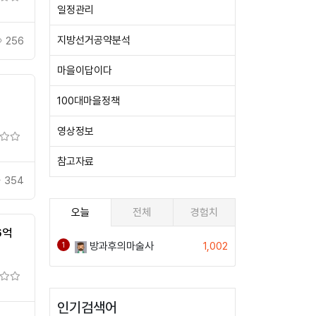
일정관리
지방선거공약분석
256
마을이답이다
100대마을정책
영상정보
참고자료
354
오늘
전체
경험치
6억
방과후의마술사
1,002
1
인기검색어