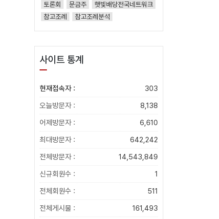
토론회
문금주
햇빛배당전국네트워크
참고조례
참고조례분석
사이트 통계
현재접속자 :
303
오늘방문자 :
8,138
어제방문자 :
6,610
최대방문자 :
642,242
전체방문자 :
14,543,849
신규회원수 :
1
전체회원수 :
511
전체게시물 :
161,493