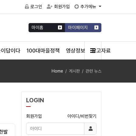
로그인
회원가입
추가메뉴
마이홈
마이페이지
을이답이다
100대마을정책
영상정보
참고자료
Home
게시판
관련 뉴스
LOGIN
회원가입
아이디/비번찾기
 한발