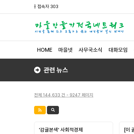
접속자 303
HOME
마을넷
사무국소식
대화모임
관련 뉴스
전체 144,633 건 - 9247 페이지
'감귤본색' 사회적경제
[이 