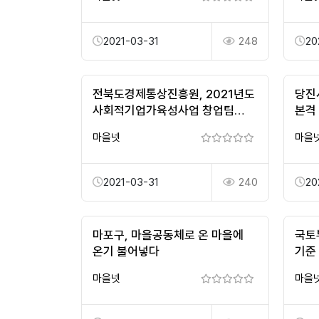
2021-03-31
248
20
전북도경제통상진흥원, 2021년도
당진
사회적기업가육성사업 창업팀
본격
선발 완료
마을넷
마을
2021-03-31
240
20
마포구, 마을공동체로 온 마을에
국토
온기 불어넣다
기준
마을넷
마을