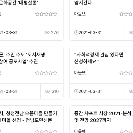
문화공간 '태평살롱'
앞서간다
넷
마을넷
21-03-31
276
2021-03-31
군, 주민 주도 '도시재생
“사회적경제 관심 있다면
참여 공모사업' 추진
신청하세요”
넷
마을넷
21-03-31
310
2021-03-31
시, 청정전남 으뜸마을 만들기
중간 샤프트 시장 2021-분석
개 마을 선정 - 전남도민신문
및 전망 2027까지
넷
마을넷