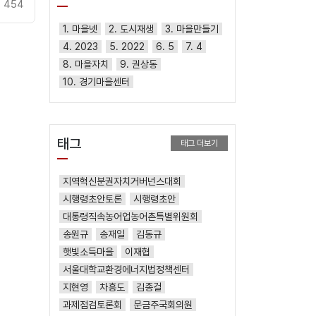
454
1. 마을넷
2. 도시재생
3. 마을만들기
4. 2023
5. 2022
6. 5
7. 4
8. 마을자치
9. 권상동
10. 경기마을센터
태그
태그 더보기
지역혁신분권자치거버넌스대회
시행령초안토론
시행령초안
대통령직속농어업농어촌특별위원회
송원규
송재일
김동규
햇빛소득마을
이재협
서울대학교환경에너지법정책센터
지현영
차흥도
김종걸
과제점검토론회
문금주국회의원