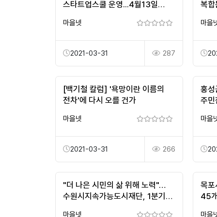
스타트업스쿨 운영...4월13일
복합
사업설명회
마을넷
마을
2021-03-31
287
20
[백기철 칼럼] '욕망이란 이름의
홍성
전차'에 다시 오를 건가
주민
마을넷
마을
2021-03-31
266
20
"더 나은 시민의 삶 위해 노력"…
목포
수원시지속가능도시재단, 1분기
45
성과 '눈길'
마을넷
마을