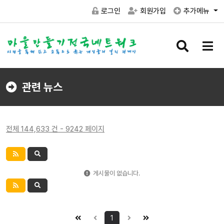
로그인
회원가입
추가메뉴
검
메
색
뉴
버
버
튼
튼
관련 뉴스
전체 144,633 건 - 9242 페이지
게시물이 없습니다.
1