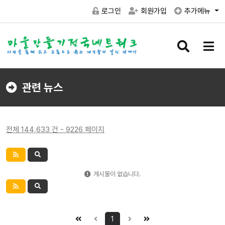
로그인
회원가입
추가메뉴
검
메
색
뉴
버
버
튼
튼
관련 뉴스
전체 144,633 건 - 9226 페이지
게시물이 없습니다.
1