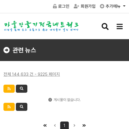
로그인
회원가입
추가메뉴
검
메
색
뉴
버
버
튼
튼
관련 뉴스
전체 144,633 건 - 9225 페이지
게시물이 없습니다.
1