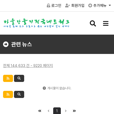
로그인
회원가입
추가메뉴
검
메
색
뉴
버
버
튼
튼
관련 뉴스
전체 144,633 건 - 9220 페이지
게시물이 없습니다.
1