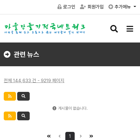
로그인
회원가입
추가메뉴
검
메
색
뉴
버
버
튼
튼
관련 뉴스
전체 144,633 건 - 9219 페이지
게시물이 없습니다.
1