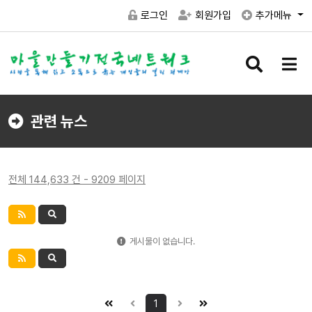
로그인
회원가입
추가메뉴
검
메
색
뉴
버
버
튼
튼
관련 뉴스
전체 144,633 건 - 9209 페이지
게시물이 없습니다.
1