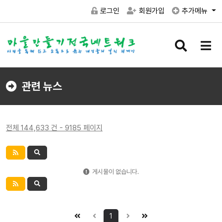
로그인
회원가입
추가메뉴
검
메
색
뉴
버
버
튼
튼
관련 뉴스
전체 144,633 건 - 9185 페이지
게시물이 없습니다.
1