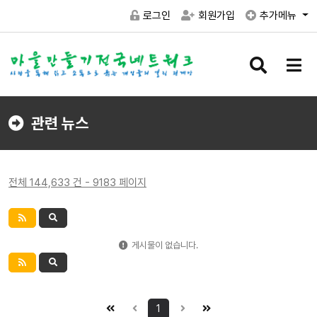
로그인
회원가입
추가메뉴
검
메
색
뉴
버
버
튼
튼
관련 뉴스
전체 144,633 건 - 9183 페이지
게시물이 없습니다.
1