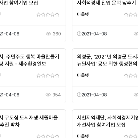
사업 참여기업 모집
사회적경제 진입 문턱 낮추기
넷
마을넷
21-04-08
360
2021-04-08
시, 주민주도 행복 마을만들기
의령군, '2021년 의령군 도
팅 지원 - 제주환경일보
뉴딜사업' 공모 위한 행정협
개최
넷
마을넷
21-04-08
354
2021-04-08
시 구도심 도시재생·새뜰마을
서천지역재단, 사회적경제기
 추진 박차
개선사업 참여기업 모집
넷
마을넷