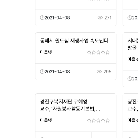
2021-04-08
271
20
동해시 원도심 재생사업 속도낸다
서대
발굴
마을넷
마을
2021-04-08
295
20
광진구복지재단 구혜영
광진
교수,"자원봉사활동기본법,
교수
자원봉사활동 범위부터 확대,
자원
마을넷
마을
현실화해야....."
현실화