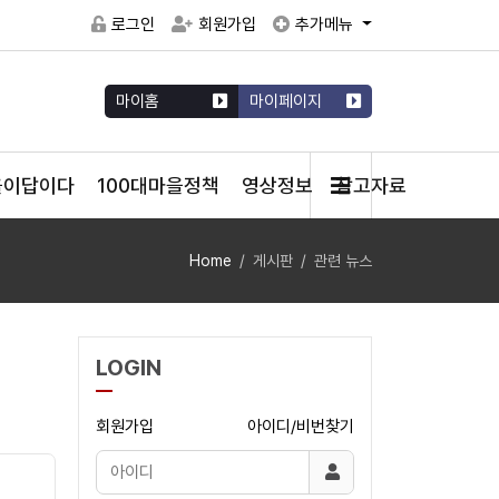
로그인
회원가입
추가메뉴
마이홈
마이페이지
을이답이다
100대마을정책
영상정보
참고자료
Home
게시판
관련 뉴스
LOGIN
회원가입
아이디/비번찾기