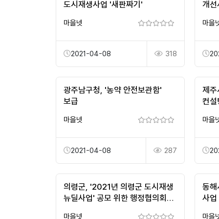
도시재생사업 '새판짜기'
개선
마을넷
마을
2021-04-08
318
20
광주남구청, '농약 안전보관함'
제주
보급
컨설
마을넷
마을
2021-04-08
287
20
의령군, '2021년 의령군 도시재생
동해
뉴딜사업' 공모 위한 행정협의회
사업
개최
마을넷
마을