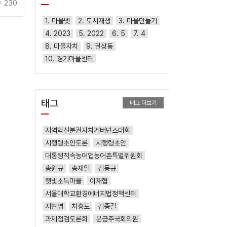
230
1. 마을넷
2. 도시재생
3. 마을만들기
4. 2023
5. 2022
6. 5
7. 4
8. 마을자치
9. 권상동
10. 경기마을센터
태그
태그 더보기
지역혁신분권자치거버넌스대회
시행령초안토론
시행령초안
대통령직속농어업농어촌특별위원회
송원규
송재일
김동규
햇빛소득마을
이재협
서울대학교환경에너지법정책센터
지현영
차흥도
김종걸
과제점검토론회
문금주국회의원