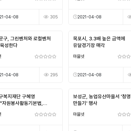
21-04-08
305
2021-04-08
문구, 그린벤처와 로컬벤처
목포시, 3.3배 높은 금액에
 육성한다
유달경기장 매각
넷
마을넷
21-04-08
295
2021-04-08
구복지재단 구혜영
보성군, 농업유산마을서 '청
,"자원봉사활동기본법,
만들기' 행사
봉사활동 범위부터 확대,
넷
마을넷
해야....."