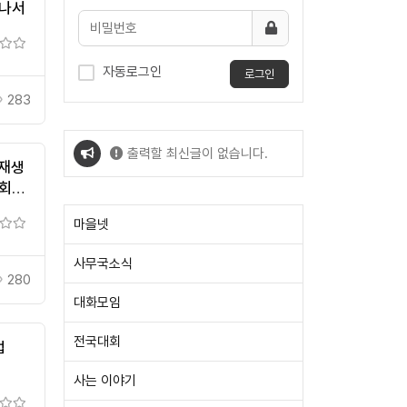
 나서
자동로그인
로그인
283
출력할 최신글이 없습니다.
시재생
의회
출력할 최신글이 없습니다.
마을넷
사무국소식
280
대화모임
전국대회
업
사는 이야기