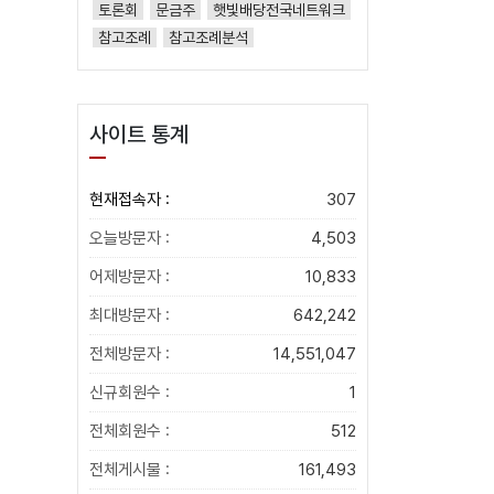
토론회
문금주
햇빛배당전국네트워크
참고조례
참고조례분석
사이트 통계
현재접속자 :
307
오늘방문자 :
4,503
어제방문자 :
10,833
최대방문자 :
642,242
전체방문자 :
14,551,047
신규회원수 :
1
전체회원수 :
512
전체게시물 :
161,493