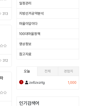
일정관리
지방선거공약분석
313
마을이답이다
100대마을정책
영상정보
참고자료
312
오늘
전체
경험치
명차
zx6zxzrlg
1,000
1
인기검색어