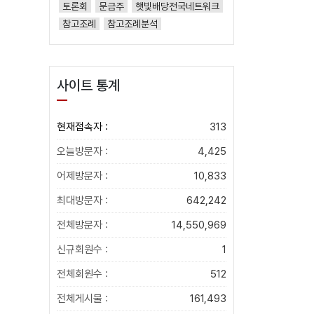
토론회
문금주
햇빛배당전국네트워크
참고조례
참고조례분석
사이트 통계
현재접속자 :
313
오늘방문자 :
4,425
어제방문자 :
10,833
최대방문자 :
642,242
전체방문자 :
14,550,969
신규회원수 :
1
전체회원수 :
512
전체게시물 :
161,493