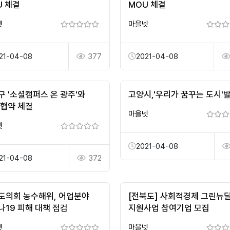
U 체결
MOU 체결
넷
마을넷
21-04-08
377
2021-04-08
구 '소셜캠퍼스 온 광주'와
고양시,'우리가 꿈꾸는 도시'
 협약 체결
마을넷
넷
2021-04-08
21-04-08
372
도의회 농수해위, 어업분야
[전북도] 사회적경제 그린뉴
나19 피해 대책 점검
지원사업 참여기업 모집
넷
마을넷