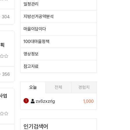
일정관리
지방선거공약분석
304
마을이답이다
100대마을정책
계획
영상정보
참고자료
356
오늘
전체
경험치
사업
zx6zxzrlg
1,000
1
인기검색어