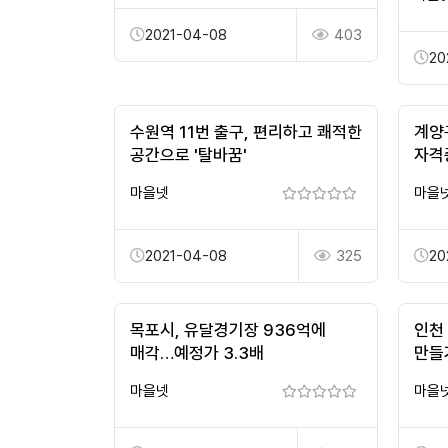
2021-04-08
403
20
수원역 11번 출구, 편리하고 쾌적한
계양
공간으로 '탈바꿈'
자격
마을넷
마을
2021-04-08
325
20
목포시, 유달경기장 936억에
인천
매각…예정가 3.3배
만들
마을넷
마을