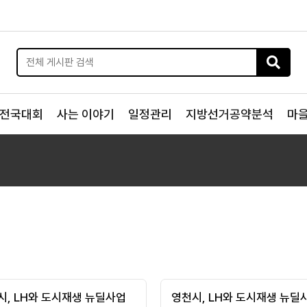
전국대회
사는 이야기
일정관리
지방선거공약분석
마
시, LH와 도시재생 뉴딜사업
영천시, LH와 도시재생 뉴딜