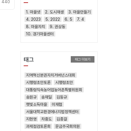
440
1. 마을넷
2. 도시재생
3. 마을만들기
4. 2023
5. 2022
6. 5
7. 4
8. 마을자치
9. 권상동
10. 경기마을센터
태그
태그 더보기
지역혁신분권자치거버넌스대회
시행령초안토론
시행령초안
대통령직속농어업농어촌특별위원회
송원규
송재일
김동규
햇빛소득마을
이재협
서울대학교환경에너지법정책센터
지현영
차흥도
김종걸
과제점검토론회
문금주국회의원