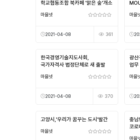
학교협동조합 북카페 '맑은 숲'개소
MO
마을넷
마을
2021-04-08
361
20
한국경영기술지도사회,
광산
국가자격사 법정단체로 새 출발
업무
마을넷
마을
2021-04-08
370
20
고양시,'우리가 꿈꾸는 도시'발간
충남
코로
마을넷
마을