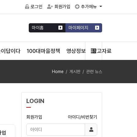
로그인
회원가입
추가메뉴
마이홈
마이페이지
을이답이다
100대마을정책
영상정보
참고자료
Home
게시판
관련 뉴스
LOGIN
회원가입
아이디/비번찾기
사업