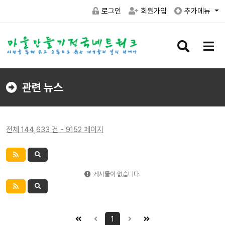
로그인
회원가입
추가메뉴
검
메
색
뉴
버
버
튼
튼
관련 뉴스
전체 144,633 건 - 9152 페이지
게시물이 없습니다.
1