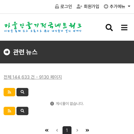
로그인
회원가입
추가메뉴
검
메
색
뉴
버
버
튼
튼
관련 뉴스
전체 144,633 건 - 9130 페이지
게시물이 없습니다.
1