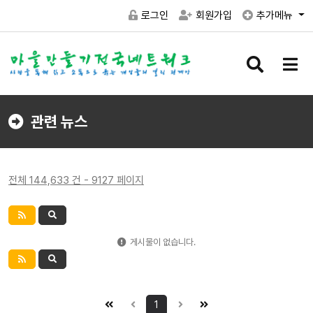
로그인
회원가입
추가메뉴
검
메
색
뉴
버
버
튼
튼
관련 뉴스
전체 144,633 건 - 9127 페이지
게시물이 없습니다.
1