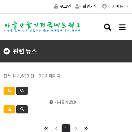
로그인
회원가입
추가메뉴
검
메
색
뉴
버
버
튼
튼
관련 뉴스
전체 144,633 건 - 9114 페이지
게시물이 없습니다.
1