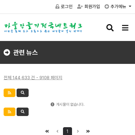
로그인
회원가입
추가메뉴
검
메
색
뉴
버
버
튼
튼
관련 뉴스
전체 144,633 건 - 9108 페이지
게시물이 없습니다.
1