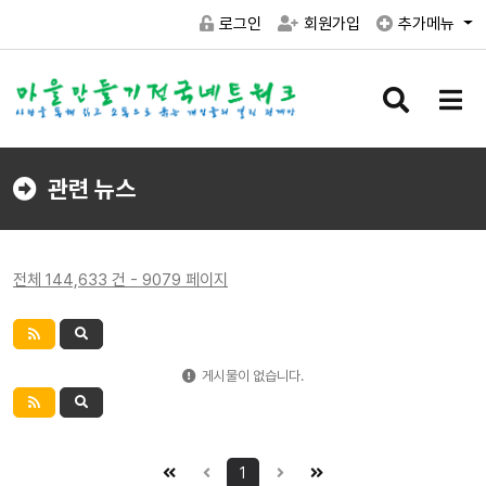
로그인
회원가입
추가메뉴
검
메
색
뉴
버
버
튼
튼
관련 뉴스
전체 144,633 건 - 9079 페이지
게시물이 없습니다.
1