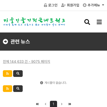
로그인
회원가입
추가메뉴
검
메
색
뉴
버
버
튼
튼
관련 뉴스
전체 144,633 건 - 9075 페이지
게시물이 없습니다.
1