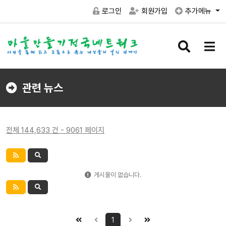
로그인
회원가입
추가메뉴
검
메
색
뉴
버
버
튼
튼
관련 뉴스
전체 144,633 건 - 9061 페이지
게시물이 없습니다.
1