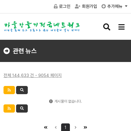
로그인
회원가입
추가메뉴
검
메
색
뉴
버
버
튼
튼
관련 뉴스
전체 144,633 건 - 9054 페이지
게시물이 없습니다.
1