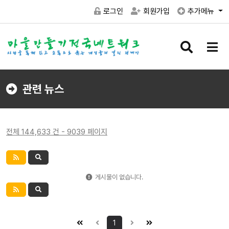
로그인
회원가입
추가메뉴
검
메
색
뉴
버
버
튼
튼
관련 뉴스
전체 144,633 건 - 9039 페이지
게시물이 없습니다.
1