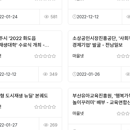
22-01-24
581
2022-12-12
시 '2022 화도읍
소상공인시장진흥공단, '사회
재생대학' 수료식 개최 -
경제기업' 발굴 - 전남일보
매일 - 세력에 타협하지 않는
넷
마을넷
22-12-12
349
2022-01-26
항형 도시재생 뉴딜' 본궤도
부산유아교육진흥원, '행복가
놀이꾸러미' 배부 - 교육연합
넷
마을넷
22-01-27
269