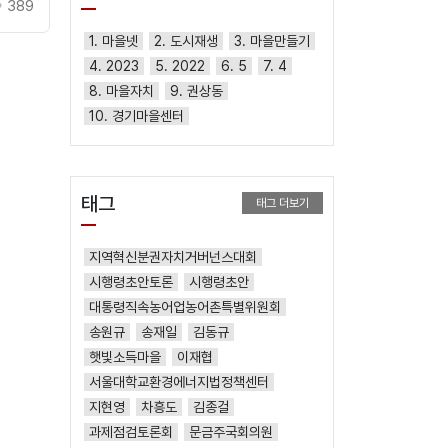
389
1. 마을넷
2. 도시재생
3. 마을만들기
4. 2023
5. 2022
6. 5
7. 4
8. 마을자치
9. 권상동
10. 경기마을센터
태그
태그 더보기
지역혁신분권자치거버넌스대회
시행령초안토론
시행령초안
대통령직속농어업농어촌특별위원회
송원규
송재일
김동규
햇빛소득마을
이재협
서울대학교환경에너지법정책센터
지현영
차흥도
김종걸
과제점검토론회
문금주국회의원