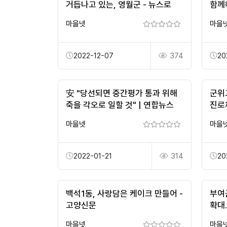
거듭나고 있는, 영월군 - 뉴스로
함께
마을넷
마을
2022-12-07
374
20
安 "당선되면 중간평가 통과 위해
군위
죽을 각오로 일할 것" | 연합뉴스
진로
역량
마을넷
마을
2022-01-21
314
20
백석1동, 사랑담은 케이크 만들어 -
부여
고양신문
확대…
마을넷
마을