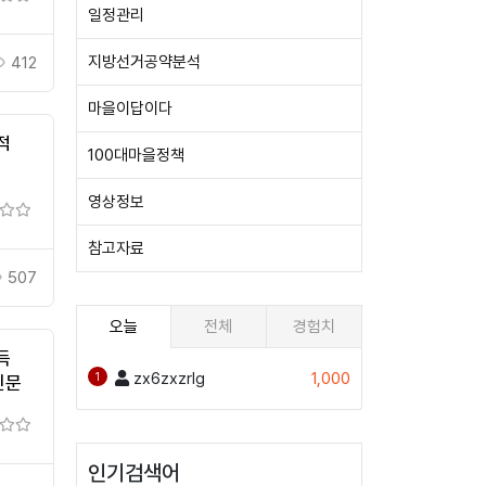
일정관리
지방선거공약분석
412
마을이답이다
적
100대마을정책
영상정보
참고자료
507
오늘
전체
경험치
득
zx6zxzrlg
1,000
1
신문
인기검색어