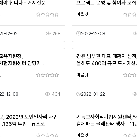
해야 합니다 - 거제신문
프로젝트 운영 및 참여자 모집
(모집연장)
넷
마을넷
21-12-02
258
2022-12-08
교육지원청,
강원 남부권 대표 폐광지 삼척
체험지원센터 담당자
올해도 400억 규모 도시재
강화 연수 - 경상매일신문
본격 추진 < 삼척 < 지역 <
넷
마을넷
기사본문
22-12-08
434
2022-01-22
군, 2022년 노인일자리 사업
기독교사회적기업지원센터,
136억 투입 | 뉴스로
함께하는 몰래산타 행사~ 11
이웃사랑” 개최
넷
마을넷