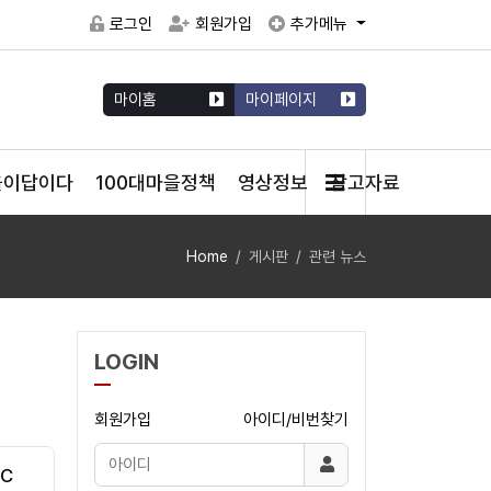
로그인
회원가입
추가메뉴
마이홈
마이페이지
을이답이다
100대마을정책
영상정보
참고자료
Home
게시판
관련 뉴스
LOGIN
회원가입
아이디/비번찾기
CC