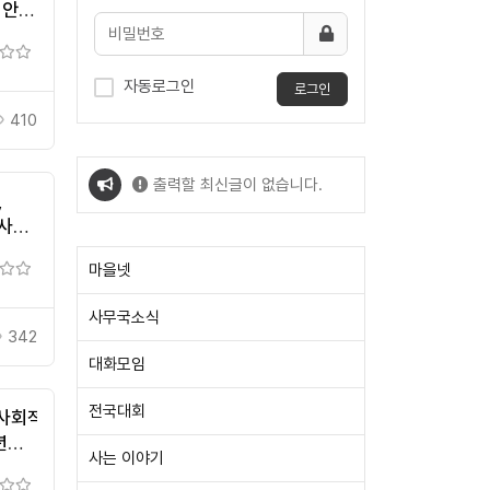
 안내
자동로그인
로그인
410
출력할 최신글이 없습니다.
,
생사업
출력할 최신글이 없습니다.
마을넷
사무국소식
342
대화모임
전국대회
“사회적기업과
년째
사는 이야기