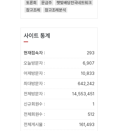
토론회
문금주
햇빛배당전국네트워크
참고조례
참고조례분석
사이트 통계
현재접속자 :
293
오늘방문자 :
6,907
어제방문자 :
10,833
최대방문자 :
642,242
전체방문자 :
14,553,451
신규회원수 :
1
전체회원수 :
512
전체게시물 :
161,493