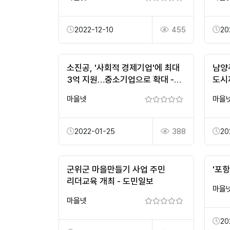
2022-12-10
455
20
소진공, '사회적 경제기업'에 최대
남양주
3억 지원…중소기업으로 확대 -
도시
이코노믹리뷰
경인
마을넷
마을
신문
2022-01-25
388
20
군위군 마을만들기 사업 주민
'포
리더교육 개최 - 도민일보
마을
마을넷
20