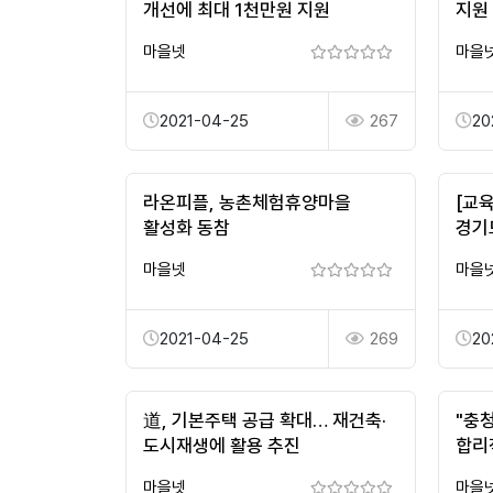
개선에 최대 1천만원 지원
지원
마을넷
마을
2021-04-25
267
20
라온피플, 농촌체험휴양마을
[교
활성화 동참
경기
마을넷
마을
2021-04-25
269
20
道, 기본주택 공급 확대… 재건축·
"충
도시재생에 활용 추진
합리
마을넷
마을