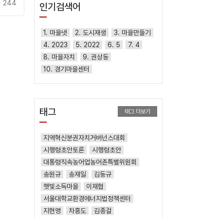
244
인기검색어
1. 마을넷
2. 도시재생
3. 마을만들기
4. 2023
5. 2022
6. 5
7. 4
8. 마을자치
9. 권상동
10. 경기마을센터
태그
태그 더보기
지역혁신분권자치거버넌스대회
시행령초안토론
시행령초안
대통령직속농어업농어촌특별위원회
송원규
송재일
김동규
햇빛소득마을
이재협
서울대학교환경에너지법정책센터
지현영
차흥도
김종걸