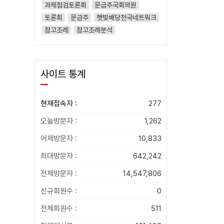
과제점검토론회
문금주국회의원
토론회
문금주
햇빛배당전국네트워크
참고조례
참고조례분석
사이트 통계
현재접속자 :
277
오늘방문자 :
1,262
어제방문자 :
10,833
최대방문자 :
642,242
전체방문자 :
14,547,806
신규회원수 :
0
전체회원수 :
511