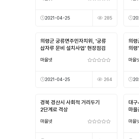
2021-04-25
285
20
의령군 궁류면주민자치위, '궁류
의령
삽자루 문비 설치사업' 현장점검
의령
마을넷
마을
2021-04-25
264
20
경북 경산시 사회적 거리두기
대구
2단계로 격상
마을
26
마을넷
마을