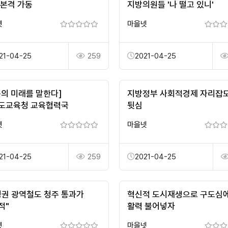
 본격 가동
지방의원들 '나 떨고 있니'
넷
마을넷
21-04-25
259
2021-04-25
육의 미래를 말한다]
지방정부 사회적경제 자리잡
도교육청 교육협력국
뒷심
넷
마을넷
21-04-25
259
2021-04-25
청권 광역철도 청주 통과가
혁신적 도시재생으로 구도심
적"
활력 불어넣자
넷
마을넷