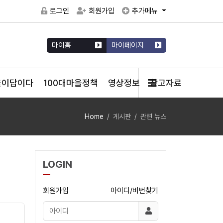
로그인
회원가입
추가메뉴
마이홈
마이페이지
을이답이다
100대마을정책
영상정보
참고자료
Home
게시판
관련 뉴스
LOGIN
회원가입
아이디/비번찾기