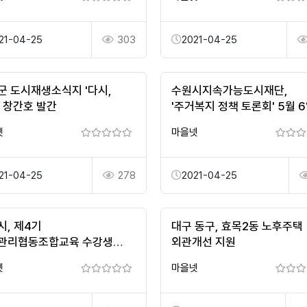
21-04-25
303
2021-04-25
군 도시재생소식지 '다시,
수원시지속가능도시재단,
' 창간호 발간
'주거복지 정책 토론회' 5월 
개최
넷
마을넷
21-04-25
278
2021-04-25
시, 제4기
대구 동구, 효목2동 노후주택
관리협동조합교육 수강생
외관개선 지원
일부터 선착순 모집
넷
마을넷