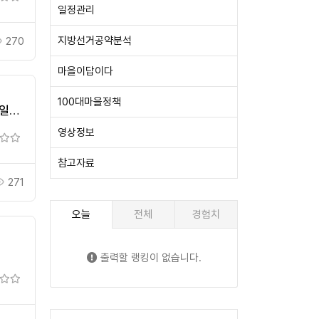
일정관리
지방선거공약분석
270
마을이답이다
100대마을정책
6일
영상정보
참고자료
271
오늘
전체
경험치
출력할 랭킹이 없습니다.