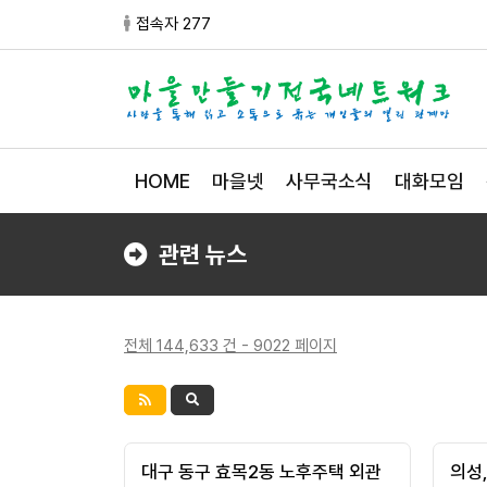
접속자 277
HOME
마을넷
사무국소식
대화모임
관련 뉴스
전체 144,633 건 - 9022 페이지
대구 동구 효목2동 노후주택 외관
의성