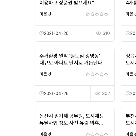
이용하고 상품권 받으세요"
4개
마을넷
마을
2021-04-26
310
20
주거환경 열악 '원도심 광명동'
정읍
대규모 아파트 단지로 거듭난다
도시
선정
마을넷
마을
2021-04-26
302
20
논산시 임기제 공무원, 도시재생
부천
뉴딜사업 정보 사전 유출 의혹
도시
제기돼
부천
마을넷
마을