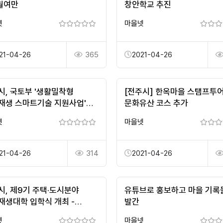
월여만
창안학교 추진
넷
마을넷
21-04-26
365
2021-04-26
시, 국토부 '생활밀착형
[전주시] 한옥마을 스탬프투어
재생 스마트기술 지원사업'
문화유산 코스 추가
넷
마을넷
21-04-26
314
2021-04-26
시, 제9기 주택·도시분야
유튜브로 홍보하고 마을 기록
재생대학 입학식 개최 -
발간
포커스
넷
마을넷