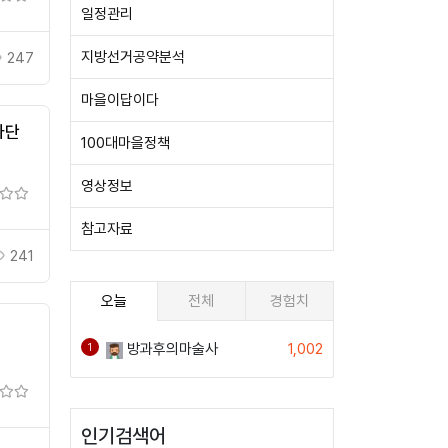
일정관리
지방선거공약분석
247
마을이답이다
자단
100대마을정책
영상정보
참고자료
241
오늘
전체
경험치
방과후의마술사
1,002
1
인기검색어