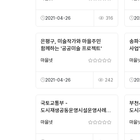
2021-04-26
316
20
은평구, 미술작가와 마을주민
송파
함께하는 '공공미술 프로젝트'
사업
마을넷
마을
2021-04-26
242
20
국토교통부 -
부천
도시재생공동운영시설운영사례집
도시
"강원도 태백시 통리게스트하우스"
마을넷
마을
담다.