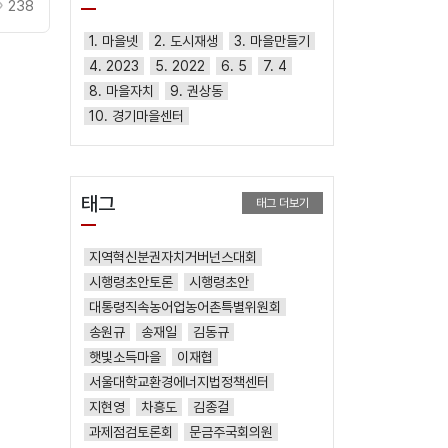
238
1. 마을넷
2. 도시재생
3. 마을만들기
4. 2023
5. 2022
6. 5
7. 4
8. 마을자치
9. 권상동
10. 경기마을센터
태그
태그 더보기
지역혁신분권자치거버넌스대회
시행령초안토론
시행령초안
대통령직속농어업농어촌특별위원회
송원규
송재일
김동규
햇빛소득마을
이재협
서울대학교환경에너지법정책센터
지현영
차흥도
김종걸
과제점검토론회
문금주국회의원