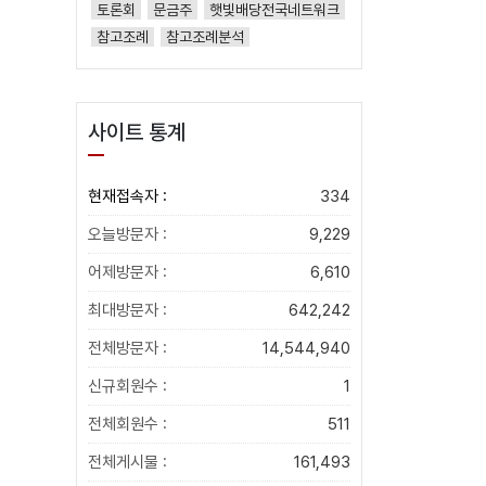
토론회
문금주
햇빛배당전국네트워크
참고조례
참고조례분석
사이트 통계
현재접속자 :
334
오늘방문자 :
9,229
어제방문자 :
6,610
최대방문자 :
642,242
전체방문자 :
14,544,940
신규회원수 :
1
전체회원수 :
511
전체게시물 :
161,493