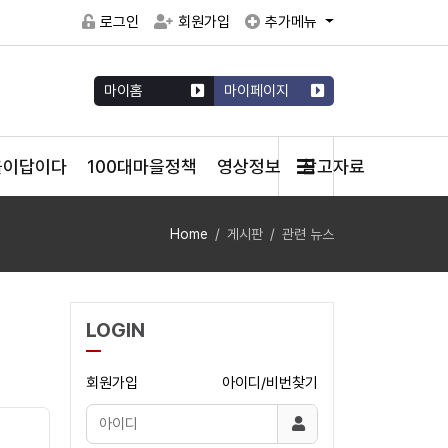
로그인
회원가입
추가메뉴
마이홈
마이페이지
을이답이다
100대마을정책
영상정보
참고자료
Home
게시판
관련 뉴스
LOGIN
회원가입
아이디/비번찾기