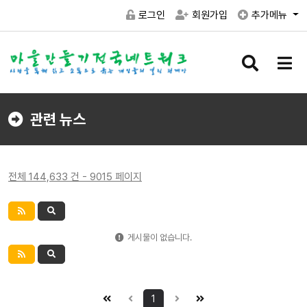
로그인
회원가입
추가메뉴
검
메
색
뉴
버
버
튼
튼
관련 뉴스
전체 144,633 건 - 9015 페이지
게시물이 없습니다.
1