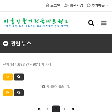
로그인
회원가입
추가메뉴
검
메
색
뉴
버
버
튼
튼
관련 뉴스
전체 144,633 건 - 9011 페이지
게시물이 없습니다.
1