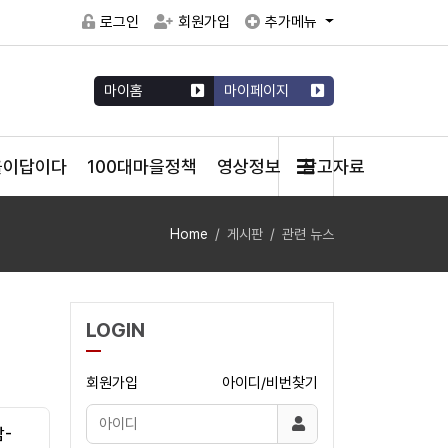
로그인
회원가입
추가메뉴
마이홈
마이페이지
을이답이다
100대마을정책
영상정보
참고자료
Home
게시판
관련 뉴스
LOGIN
회원가입
아이디/비번찾기
-