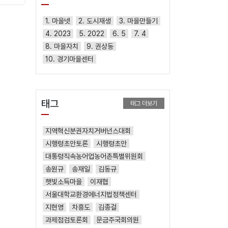
1. 마을넷
2. 도시재생
3. 마을만들기
4. 2023
5. 2022
6. 5
7. 4
8. 마을자치
9. 권상동
10. 경기마을센터
태그
태그 더보기
지역혁신분권자치거버넌스대회
시행령초안토론
시행령초안
대통령직속농어업농어촌특별위원회
송원규
송재일
김동규
햇빛소득마을
이재협
서울대학교환경에너지법정책센터
지현영
차흥도
김종걸
과제점검토론회
문금주국회의원