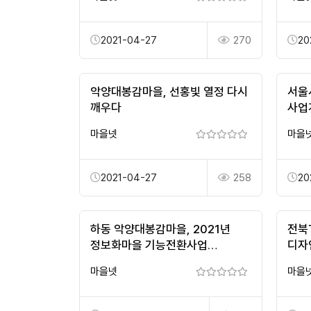
2021-04-27
270
20
악양대봉감마을, 선홍빛 열정 다시
서울
깨우다
사업
마을넷
마을
2021-04-27
258
20
하동 악양대봉감마을, 2021년
전북
정보화마을 기능전환사업
디자
대상마을 선정
모집
마을넷
마을