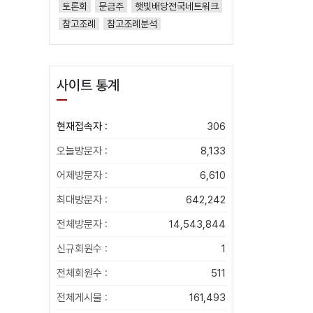
토론회
문금주
햇빛배당전국네트워크
참고조례
참고조례분석
사이트 통계
현재접속자 :
306
오늘방문자 :
8,133
어제방문자 :
6,610
최대방문자 :
642,242
전체방문자 :
14,543,844
신규회원수 :
1
전체회원수 :
511
전체게시물 :
161,493