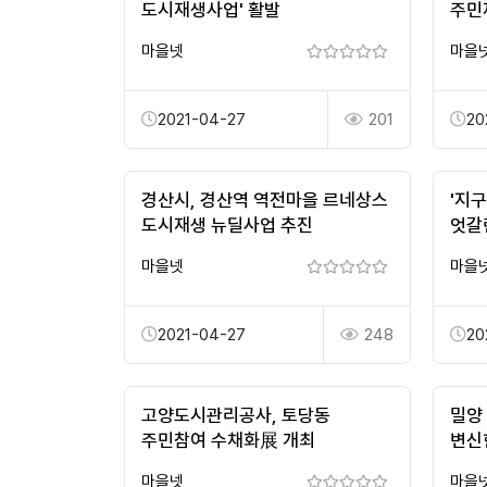
도시재생사업' 활발
주민
마을넷
마을
2021-04-27
201
20
경산시, 경산역 역전마을 르네상스
'지구
도시재생 뉴딜사업 추진
엇갈
마을넷
마을
2021-04-27
248
20
고양도시관리공사, 토당동
밀양
주민참여 수채화展 개최
변신
마을넷
마을