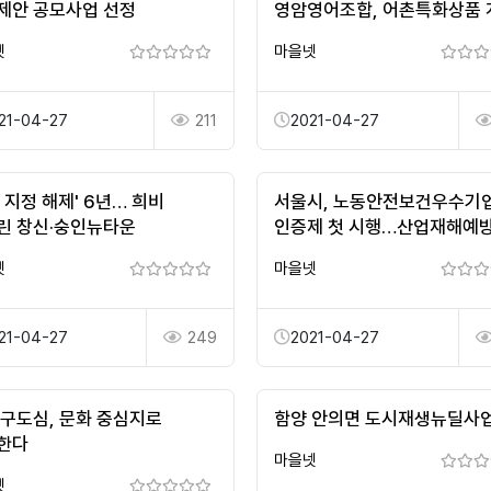
제안 공모사업 선정
영암영어조합, 어촌특화상품 
위한 업무협약
넷
마을넷
21-04-27
211
2021-04-27
 지정 해제' 6년… 희비
서울시, 노동안전보건우수기
린 창신·숭인뉴타운
인증제 첫 시행…산업재해예
넷
마을넷
21-04-27
249
2021-04-27
 구도심, 문화 중심지로
함양 안의면 도시재생뉴딜사
한다
마을넷
넷