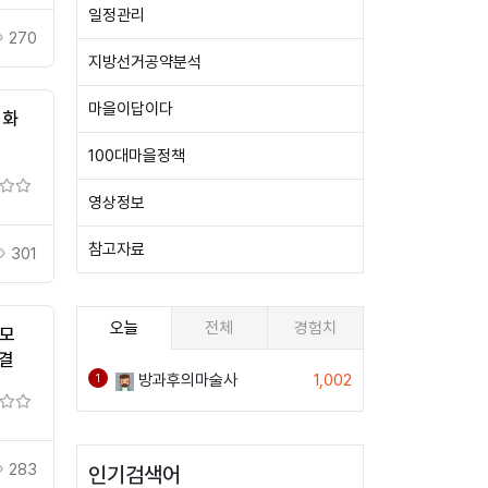
일정관리
270
지방선거공약분석
마을이답이다
성화
100대마을정책
영상정보
참고자료
301
오늘
전체
경험치
공모
체결
방과후의마술사
1,002
1
283
인기검색어