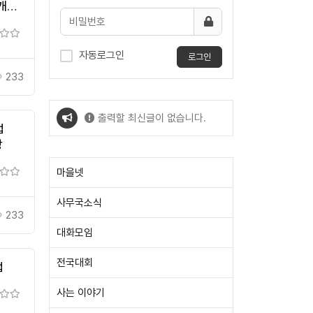
개발
자동로그인
로그인
233
출력할 최신글이 없습니다.
업
방
출력할 최신글이 없습니다.
마을넷
사무국소식
233
대화모임
전국대회
업
사는 이야기