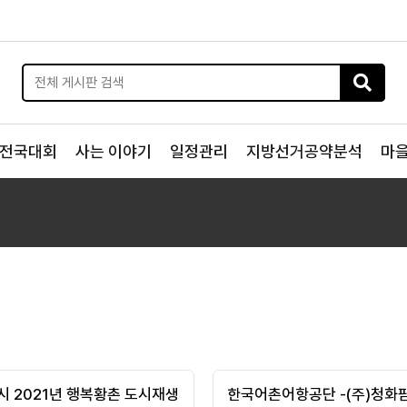
전국대회
사는 이야기
일정관리
지방선거공약분석
마
시 2021년 행복황촌 도시재생
한국어촌어항공단 -(주)청화팜