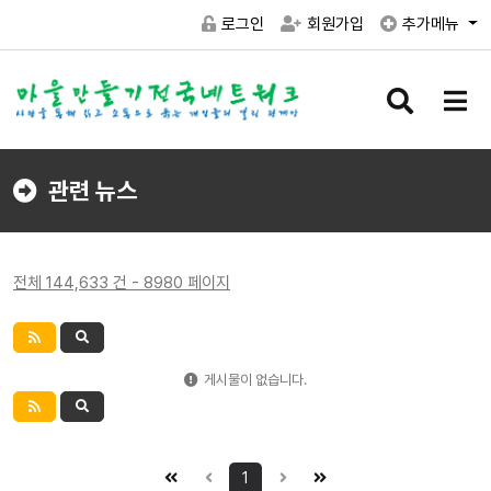
로그인
회원가입
추가메뉴
검
메
색
뉴
버
버
튼
튼
관련 뉴스
전체 144,633 건 - 8980 페이지
게시물이 없습니다.
1