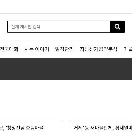
전국대회
사는 이야기
일정관리
지방선거공약분석
마
군, '청정전남 으뜸마을
거제1동 새마을단체, 황새알