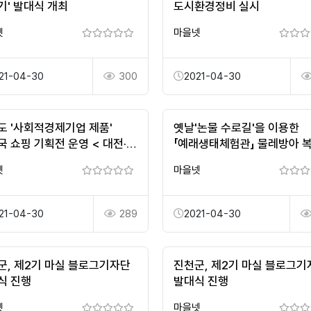
기' 발대식 개최
도시환경정비 실시
넷
마을넷
21-04-30
300
2021-04-30
도 '사회적경제기업 제품'
옛날'논물 수로길'을 이용한
국 쇼핑 기획전 운영 < 대전·
「예래생태체험관」 물레방아 
충청 < 지역 < 기사본문 -
넷
마을넷
운넷
21-04-30
289
2021-04-30
군, 제2기 마실 블로그기자단
진천군, 제2기 마실 블로그기
식 진행
발대식 진행
넷
마을넷