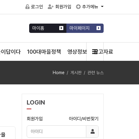
로그인
회원가입
추가메뉴
마이홈
마이페이지
을이답이다
100대마을정책
영상정보
참고자료
Home
게시판
관련 뉴스
LOGIN
회원가입
아이디/비번찾기
마을