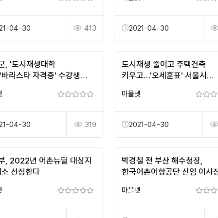
21-04-30
413
2021-04-30
군, '도시재생대학
도시재생 줄이고 주택건축
·'바리스타 자격증' 수강생
키우고…'오세훈표' 서울시
조직개편 : 수도권 : 전국 : 뉴스
넷
마을넷
한겨레모바일
21-04-30
319
2021-04-30
부, 2022년 어촌뉴딜 대상지
박경철 전 부산 해수청장,
개소 선정한다
한국어촌어항공단 신임 이사
선임
넷
마을넷