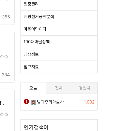
일정관리
지방선거공약분석
355
마을이답이다
100대마을정책
 :
영상정보
참고자료
384
오늘
전체
경험치
방과후의마술사
1,002
1
장
인기검색어