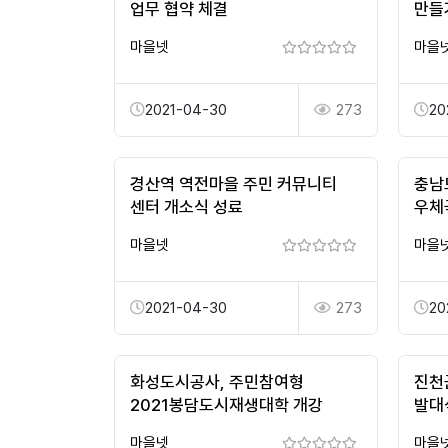
업무 협약 체결
만들
마을넷
마을
2021-04-30
273
20
경산역 역전마을 주민 커뮤니티
충남
센터 개소식 성료
우체
세종·
마을넷
마을
이로
2021-04-30
273
20
화성도시공사, 주민참여형
진천
2021봉담도시재생대학 개강
발대
마을넷
마을