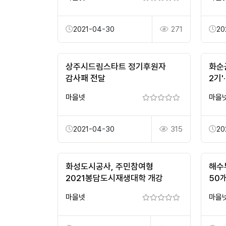
2021-04-30
271
20
상주시드림스타트 정기후원자
화순
감사패 전달
2기'
모집
마을넷
마을
2021-04-30
315
20
화성도시공사, 주민참여형
해수
2021봉담도시재생대학 개강
50
마을넷
마을