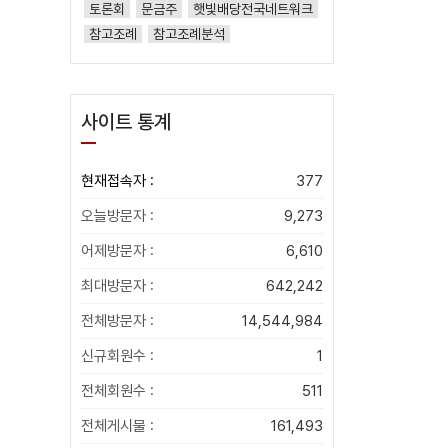
토론회
문금주
햇빛배당전국네트워크
참고조례
참고조례분석
사이트 통계
현재접속자 :
377
오늘방문자 :
9,273
어제방문자 :
6,610
최대방문자 :
642,242
전체방문자 :
14,544,984
신규회원수 :
1
전체회원수 :
511
전체게시물 :
161,493