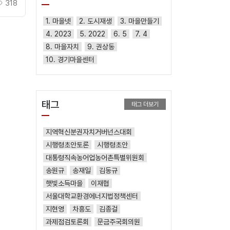
318
1. 마을넷
2. 도시재생
3. 마을만들기
4. 2023
5. 2022
6. 5
7. 4
8. 마을자치
9. 권상동
10. 경기마을센터
태그
태그 더보기
지역혁신분권자치거버넌스대회
시행령초안토론
시행령초안
대통령직속농어업농어촌특별위원회
송원규
송재일
김동규
햇빛소득마을
이재협
서울대학교환경에너지법정책센터
지현영
차흥도
김종걸
과제점검토론회
문금주국회의원