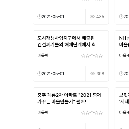
2021-05-01
435
20
도시재생사업지구에서 배출된
NH
건설폐기물의 해체단계에서 최종
마을
처리단계까지 종류별 CO2
생필
마을넷
마을
발생량에 ...
2021-05-01
398
20
충주 계룡2차 아파트 "2021 함께
브릿
가꾸는 마을만들기" 펼쳐!
'시제
마을넷
마을