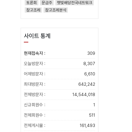
토론회
문금주
햇빛배당전국네트워크
참고조례
참고조례분석
사이트 통계
현재접속자 :
309
오늘방문자 :
8,307
어제방문자 :
6,610
최대방문자 :
642,242
전체방문자 :
14,544,018
신규회원수 :
1
전체회원수 :
511
전체게시물 :
161,493