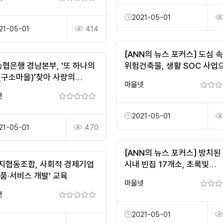
2021-05-01
21-05-01
414
〔ANN의 뉴스 포커스〕 도심 속
농협은행 경남본부, '또 하나의
위험건축물, 생활 SOC 사업
(구소마을)'찾아 사랑의
새롭게 변화한다
마을넷
품 전달
넷
2021-05-01
21-05-01
470
〔ANN의 뉴스 포커스〕 방치된
지협동조합, 사회적 경제기업
시내 빈집 17개소, 초록빛
품·서비스 개발' 교육
생활정원으로 탈바꿈한다
마을넷
넷
2021-05-01