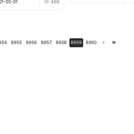
21-05-01
468
954
8955
8956
8957
8958
8959
8960