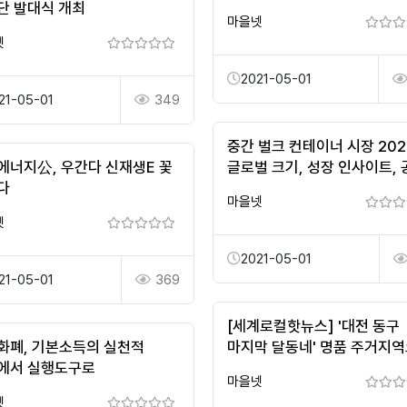
단 발대식 개최
마을넷
넷
2021-05-01
21-05-01
349
중간 벌크 컨테이너 시장 202
에너지公, 우간다 신재생E 꽃
글로벌 크기, 성장 인사이트, 
다
동향, 산업 주요 플레이어, 20
마을넷
넷
2021-05-01
21-05-01
369
[세계로컬핫뉴스] '대전 동구
화폐, 기본소득의 실천적
마지막 달동네' 명품 주거지
에서 실행도구로
재탄생
마을넷
넷