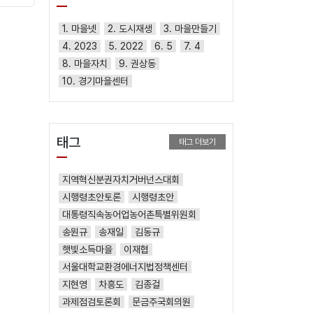
1. 마을넷
2. 도시재생
3. 마을만들기
4. 2023
5. 2022
6. 5
7. 4
8. 마을자치
9. 권상동
10. 경기마을센터
태그
태그 더보기
지역혁신분권자치거버넌스대회
시행령초안토론
시행령초안
대통령직속농어업농어촌특별위원회
송원규
송재일
김동규
햇빛소득마을
이재협
서울대학교환경에너지법정책센터
지현영
차흥도
김종걸
과제점검토론회
문금주국회의원