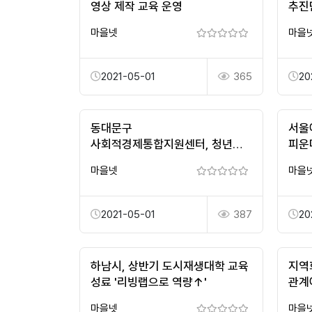
영상 제작 교육 운영
추진
마을넷
마을
2021-05-01
365
20
동대문구
서울
사회적경제통합지원센터, 청년
피운
서포터즈 모집
마을넷
마을
2021-05-01
387
20
하남시, 상반기 도시재생대학 교육
지역
성료 '리빙랩으로 역량↑'
관계
마을넷
마을