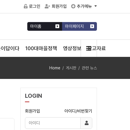
로그인
회원가입
추가메뉴
마이홈
마이페이지
을이답이다
100대마을정책
영상정보
참고자료
Home
게시판
관련 뉴스
LOGIN
회원가입
아이디/비번찾기