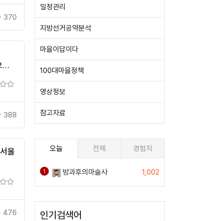
일정관리
370
지방선거공약분석
마을이답이다
으로
100대마을정책
영상정보
참고자료
388
오늘
전체
경험치
 서울
방과후의마술사
1,002
1
476
인기검색어