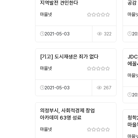
지역발전 견인한다
공감
마을넷
마을
2021-05-03
322
20
[기고] 도시재생은 죄가 없다
JDC
에꼴4
마을넷
마을
2021-05-03
267
20
의정부시, 사회적경제 창업
아카데미 63명 성료
청학
마을
마을넷
마을