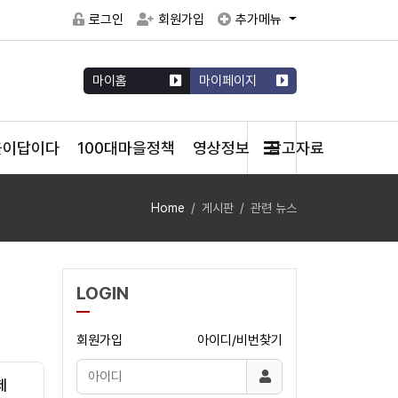
로그인
회원가입
추가메뉴
마이홈
마이페이지
을이답이다
100대마을정책
영상정보
참고자료
Home
게시판
관련 뉴스
LOGIN
회원가입
아이디/비번찾기
제