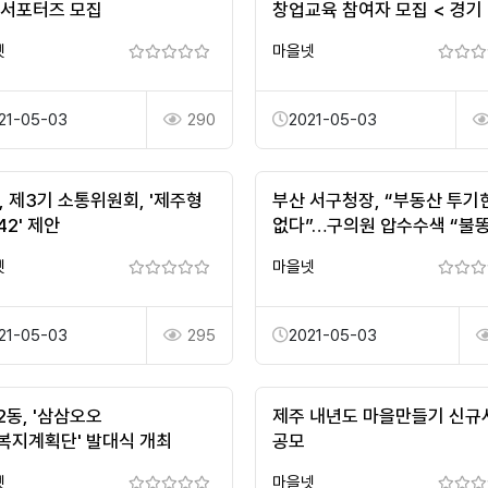
 서포터즈 모집
창업교육 참여자 모집 < 경기 
서울·경기 < 기사본문 - 뉴스
넷
마을넷
21-05-03
290
2021-05-03
, 제3기 소통위원회, '제주형
부산 서구청장, “부동산 투기
2' 제안
없다”…구의원 압수수색 “불
튀나”
넷
마을넷
21-05-03
295
2021-05-03
2동, '삼삼오오
제주 내년도 마을만들기 신규
복지계획단' 발대식 개최
공모
넷
마을넷