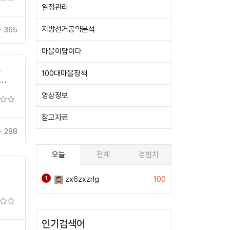
일정관리
지방선거공약분석
365
마을이답이다
옛
100대마을정책
영상정보
참고자료
288
오늘
전체
경험치
zx6zxzrlg
100
1
인기검색어