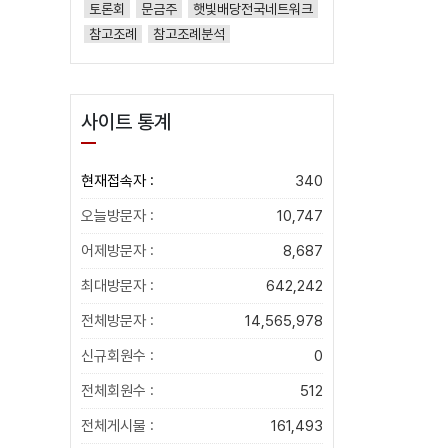
토론회
문금주
햇빛배당전국네트워크
참고조례
참고조례분석
사이트 통계
현재접속자 :
340
오늘방문자 :
10,747
어제방문자 :
8,687
최대방문자 :
642,242
전체방문자 :
14,565,978
신규회원수 :
0
전체회원수 :
512
전체게시물 :
161,493