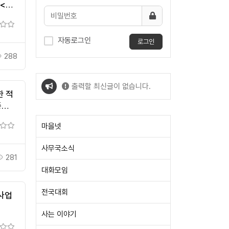
<
서울
자동로그인
로그인
288
출력할 최신글이 없습니다.
한 적
똥
출력할 최신글이 없습니다.
마을넷
사무국소식
281
대화모임
전국대회
사업
사는 이야기