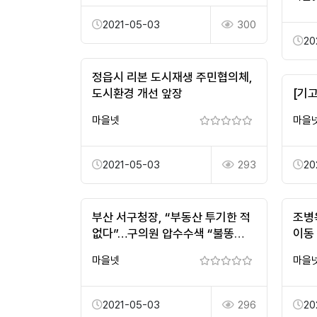
2021-05-03
300
20
정읍시 리본 도시재생 주민협의체,
도시환경 개선 앞장
[기
마을넷
마을
2021-05-03
293
20
부산 서구청장, “부동산 투기한 적
조병
없다”…구의원 압수수색 “불똥
이동
튀나”
마을넷
마을
2021-05-03
296
20