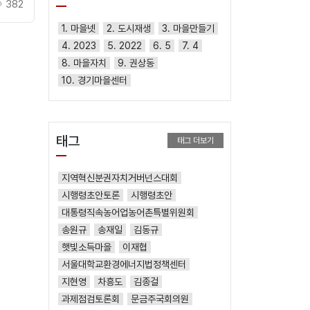
382
1. 마을넷
2. 도시재생
3. 마을만들기
4. 2023
5. 2022
6. 5
7. 4
8. 마을자치
9. 권상동
10. 경기마을센터
태그
태그 더보기
지역혁신분권자치거버넌스대회
시행령초안토론
시행령초안
대통령직속농어업농어촌특별위원회
송원규
송재일
김동규
햇빛소득마을
이재협
서울대학교환경에너지법정책센터
지현영
차흥도
김종걸
과제점검토론회
문금주국회의원