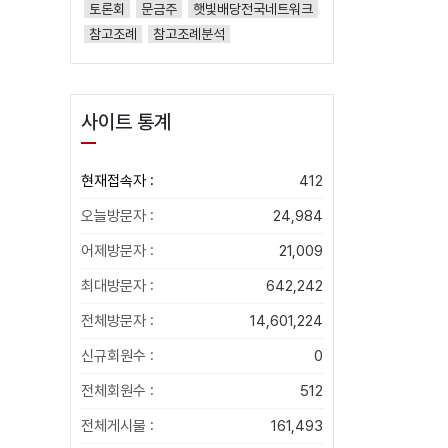
토론회
문금주
햇빛배당전국네트워크
참고조례
참고조례분석
사이트 통계
현재접속자 :
412
오늘방문자 :
24,984
어제방문자 :
21,009
최대방문자 :
642,242
전체방문자 :
14,601,224
신규회원수 :
0
전체회원수 :
512
전체게시물 :
161,493