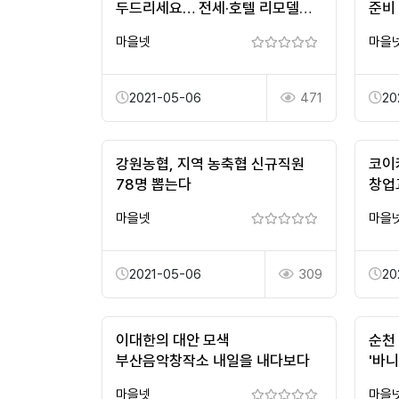
두드리세요… 전세·호텔 리모델링
준비
등 '3.8만가구' 지원
마을넷
마을
2021-05-06
471
20
강원농협, 지역 농축협 신규직원
코이
78명 뽑는다
창업
마을넷
마을
2021-05-06
309
20
이대한의 대안 모색
순천
부산음악창작소 내일을 내다보다
'바
10
마을넷
마을