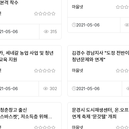
 본격 착수
마을넷
넷
2021-05-06
21-05-06
315
카, 세네갈 농업 사업 및 청년
김경수 경남지사 "도정 전반
교육 지원
청년문제와 연계"
넷
마을넷
21-05-06
302
2021-05-06
 청춘창고 출신
문경시 도시재생센터, 온․오
니스바스켓', 저소득층 위해
연계 축제 '문갓탤' 개최
0만원 기부
넷
마을넷