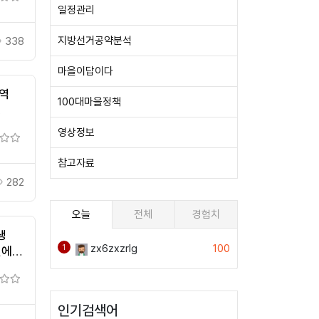
일정관리
지방선거공약분석
338
마을이답이다
청역
100대마을정책
정
영상정보
참고자료
282
오늘
전체
경험치
생
zx6zxzrlg
100
1
민에게
...
인기검색어