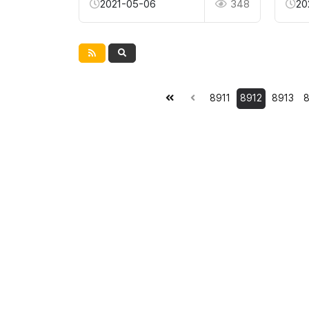
2021-05-06
348
20
8911
8912
8913
8