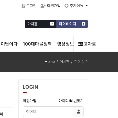
로그인
회원가입
추가메뉴
마이홈
마이페이지
을이답이다
100대마을정책
영상정보
참고자료
Home
게시판
관련 뉴스
LOGIN
회원가입
아이디/비번찾기
총력