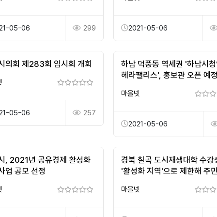
21-05-06
299
2021-05-06
시의회 제283회 임시회 개회
하남 덕풍동 역세권 '하남시
헤라팰리스', 홍보관 오픈 예
넷
마을넷
21-05-06
257
2021-05-06
시, 2021년 공유경제 활성화
경북 칠곡 도시재생대학 수강
사업 공모 선정
'활성화 지역'으로 제한해 주
차별... 특정 업체 사업 몰아주기 
넷
마을넷