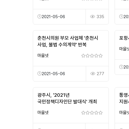
2021-05-06
335
20
춘천시의원 부모 사업체 '춘천시
포항
사업, 불법 수의계약' 반복
마을
마을넷
20
2021-05-06
277
광주시, '2021년
통영
국민정책디자인단 발대식' 개최
지원
마을넷
마을