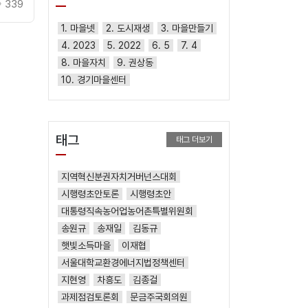
339
1. 마을넷
2. 도시재생
3. 마을만들기
4. 2023
5. 2022
6. 5
7. 4
8. 마을자치
9. 권상동
10. 경기마을센터
태그
태그 더보기
지역혁신분권자치거버넌스대회
시행령초안토론
시행령초안
대통령직속농어업농어촌특별위원회
송원규
송재일
김동규
햇빛소득마을
이재협
서울대학교환경에너지법정책센터
지현영
차흥도
김종걸
과제점검토론회
문금주국회의원