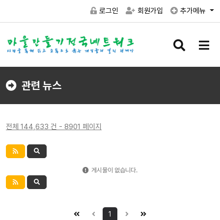
로그인
회원가입
추가메뉴
검
메
색
뉴
버
버
튼
튼
관련 뉴스
전체 144,633 건 - 8901 페이지
게시물이 없습니다.
1