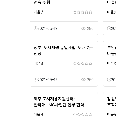
연속 수행
마을
마을넷
마을
2021-05-12
280
20
정부 '도시재생 뉴딜사업' 도내 7곳
부안
선정
마을
마을넷
마을
2021-05-12
250
20
제주 도시재생지원센터-
강원
한라대LINC사업단 업무 협약
조직
마을넷
마을