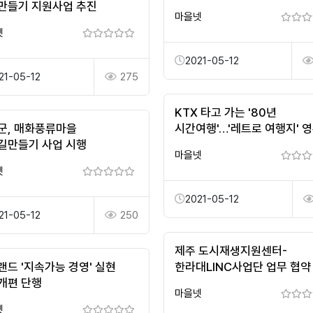
만들기 지원사업 추진
마을넷
넷
2021-05-12
21-05-12
275
KTX 타고 가는 '80년
군, 매화풍류마을
시간여행'…'레트로 여행지' 
길만들기 사업 시행
뜬다
마을넷
넷
2021-05-12
21-05-12
250
제주 도시재생지원센터-
랜드 '지속가능 경영' 실현
한라대LINC사업단 업무 협약
개편 단행
마을넷
넷