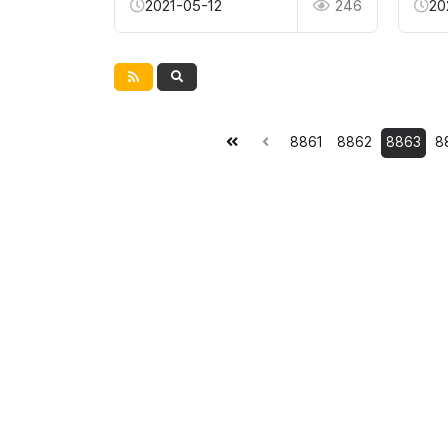
2021-05-12
246
20
8861
8862
8863
8