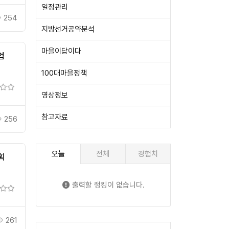
일정관리
254
지방선거공약분석
마을이답이다
업
100대마을정책
영상정보
참고자료
256
오늘
전체
경험치
획
출력할 랭킹이 없습니다.
261