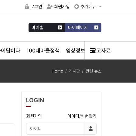
로그인
회원가입
추가메뉴
마이홈
마이페이지
을이답이다
100대마을정책
영상정보
참고자료
Home
게시판
관련 뉴스
LOGIN
회원가입
아이디/비번찾기