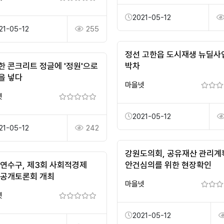
2021-05-12
21-05-12
255
정선 고한읍 도시재생 뉴딜사
한 콘크리트 정글에 '정원'으로
박차
을 넣다
마을넷
넷
2021-05-12
21-05-12
242
강원도의회, 공유재산 관리계
 연수구, 제3회 사회적경제
안건심의를 위한 현장확인
 공개토론회 개최
마을넷
넷
2021-05-12