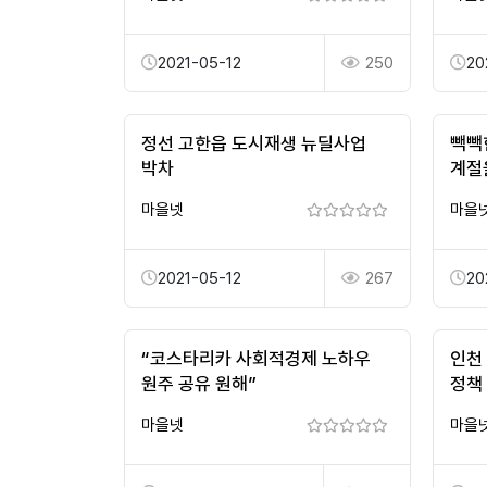
2021-05-12
250
20
정선 고한읍 도시재생 뉴딜사업
빽빽
박차
계절
마을넷
마을
2021-05-12
267
20
“코스타리카 사회적경제 노하우
인천
원주 공유 원해”
정책
마을넷
마을