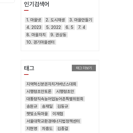
인기검색어
1. 마을넷
2. 도시재생
3. 마을만들기
4. 2023
5. 2022
6. 5
7. 4
8. 마을자치
9. 권상동
10. 경기마을센터
태그
태그 더보기
지역혁신분권자치거버넌스대회
시행령초안토론
시행령초안
대통령직속농어업농어촌특별위원회
송원규
송재일
김동규
햇빛소득마을
이재협
서울대학교환경에너지법정책센터
지현영
차흥도
김종걸