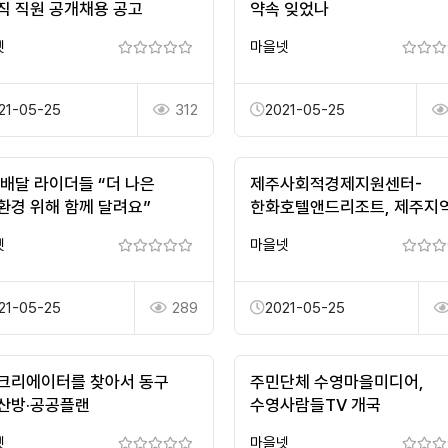
직 직원 공개채용 공고
약속 잊었나
넷
마을넷
21-05-25
312
2021-05-25
 배달 라이더들 “더 나은
제주사회적경제지원센터-
환경 위해 함께 달려요”
한화호텔앤드리조트, 제주지
사회적경제기업 판로지원을 
넷
마을넷
업무협약 ...
21-05-25
289
2021-05-25
크리에이터를 찾아서 동구
주민단체 수영마을미디어,
산방·공공플랜
수영사람들TV 개국
넷
마을넷