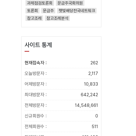
과제점검토론회
문금주국회의원
토론회
문금주
햇빛배당전국네트워크
참고조례
참고조례분석
사이트 통계
현재접속자 :
262
오늘방문자 :
2,117
어제방문자 :
10,833
최대방문자 :
642,242
전체방문자 :
14,548,661
신규회원수 :
0
전체회원수 :
511