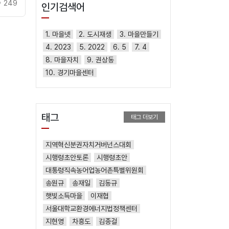
249
인기검색어
1. 마을넷
2. 도시재생
3. 마을만들기
4. 2023
5. 2022
6. 5
7. 4
8. 마을자치
9. 권상동
10. 경기마을센터
태그
태그 더보기
지역혁신분권자치거버넌스대회
시행령초안토론
시행령초안
대통령직속농어업농어촌특별위원회
송원규
송재일
김동규
햇빛소득마을
이재협
서울대학교환경에너지법정책센터
지현영
차흥도
김종걸