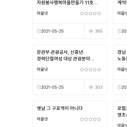
자원봉사행복마을만들기 11호
계약
사업 진행
마을넷
마을
2021-05-25
365
20
문관부·관광공사, 신중년·
경남
경력단절여성 대상 관광분야
노동
취업연계 교육 실시
마을넷
마을
2021-05-25
303
20
옛날 그 구포역이 아니다
로컬
영초
마을넷
마을