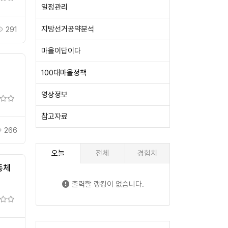
일정관리
지방선거공약분석
291
마을이답이다
100대마을정책
영상정보
참고자료
266
오늘
전체
경험치
동체
출력할 랭킹이 없습니다.