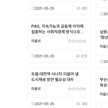
2021-05-25
291
20
P4G, 지속가능과 공동체 이익에
집중하는 사회적경제 방식으로
남원
나아가야
'청
마을넷
마을
2021-05-25
276
20
트램·대전역 시너지 이끌어 낼
도시재생 방안 필요성 대두
부산
육성
마을넷
마을
2021-05-25
318