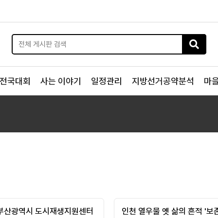
전국대회
사는 이야기
일정관리
지방선거공약분석
마
)부산광역시 도시재생지원센터
인천 열우물 옛 삶의 흔적 '보존