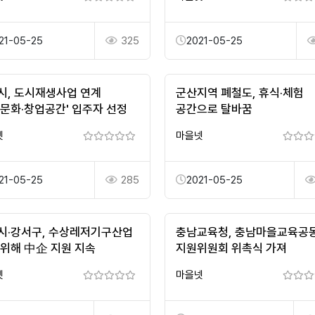
21-05-25
325
2021-05-25
시, 도시재생사업 연계
군산지역 폐철도, 휴식·체험
년문화·창업공간' 입주자 선정
공간으로 탈바꿈
넷
마을넷
21-05-25
285
2021-05-25
시·강서구, 수상레저기구산업
충남교육청, 충남마을교육공
 위해 中企 지원 지속
지원위원회 위촉식 가져
넷
마을넷