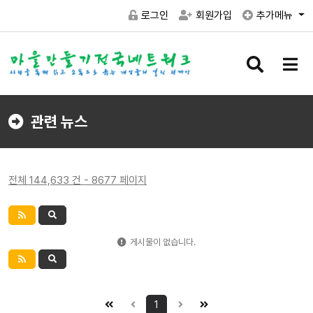
로그인
회원가입
추가메뉴
검
메
색
뉴
버
버
튼
튼
관련 뉴스
전체 144,633 건 - 8677 페이지
게시물이 없습니다.
1