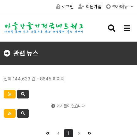
로그인
회원가입
추가메뉴
검
메
색
뉴
버
버
튼
튼
관련 뉴스
전체 144,633 건 - 8645 페이지
게시물이 없습니다.
1