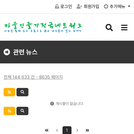
로그인
회원가입
추가메뉴
검
메
색
뉴
버
버
튼
튼
관련 뉴스
전체 144,633 건 - 8635 페이지
게시물이 없습니다.
1