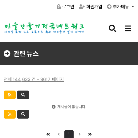
로그인
회원가입
추가메뉴
검
메
색
뉴
버
버
튼
튼
관련 뉴스
전체 144,633 건 - 8617 페이지
게시물이 없습니다.
1