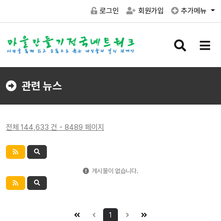
로그인
회원가입
추가메뉴
검
메
색
뉴
버
버
튼
튼
관련 뉴스
전체 144,633 건 - 8489 페이지
게시물이 없습니다.
1