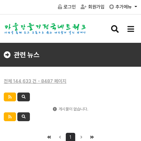
로그인
회원가입
추가메뉴
검
메
색
뉴
버
버
튼
튼
관련 뉴스
전체 144,633 건 - 8487 페이지
게시물이 없습니다.
1