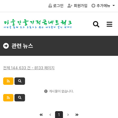
로그인
회원가입
추가메뉴
검
메
색
뉴
버
버
튼
튼
관련 뉴스
전체 144,633 건 - 8133 페이지
게시물이 없습니다.
1